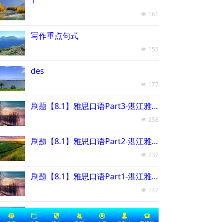
1
161
넶
写作重点句式
155
넶
des
177
넶
刷题【8.1】雅思口语Part3-湛江雅思培训机构
258
넶
刷题【8.1】雅思口语Part2-湛江雅思培训机构
237
넶
刷题【8.1】雅思口语Part1-湛江雅思培训机构
242
넶
雅思写作教材No.18
뀁
ꄁ
뀘
뀡
끧
넙
뀰