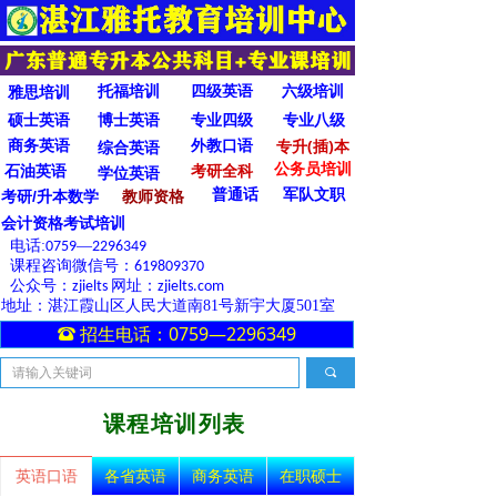
托福培训
四级英语
六级培训
雅思培训
硕士英语
博士英语
专业四级
专业八级
商务英语
外教口语
专升(插)本
综合英语
公务员培训
石油英语
考研全科
学位英语
普通话
军队文职
教师资格
考研/升本数学
会计资格考试培训
电话:
—
0759
2296349
课程咨询微信号：
619809370
公众号：
网址：
zjielts
zjielts.com
地址：湛江霞山区人民大道南81号新宇大厦501室
招生电话：0759—2296349
뀰
끠
课程培训列表
英语口语
各省英语
商务英语
在职硕士