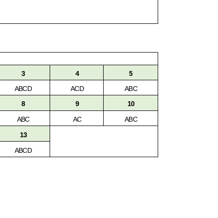
3
4
5
ABCD
ACD
ABC
8
9
10
ABC
AC
ABC
13
ABCD