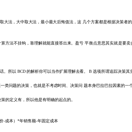
取大法，大中取大法，最小最大后悔值法，这
几个方案都是根据决策者的
计算方
法不挂钩，靠理解就能直接答出来。盈亏
平衡点意思其实就是要卖
话。所以
BCD
的解析你可以当作扩
展理解去看。
B
选项所谓追踪决策其
态一类问题的决策，也
就是不考虑时间、决策问
题本身巴拉巴拉因素的一
决策的定义有，所
以他是有明确的起点的。
价-成本）*年销售额-
年固定成本