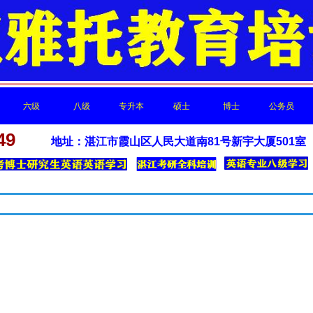
六级
八级
专升本
硕士
博士
公务员
新闻中心
49
地址：湛江市霞山区人民大道南81号新宇大厦501室
六级
八级
专升本
硕士
博士
公务员
最新的公司动态，这里有最新的网站设计、移动端设计、网页相关内容与