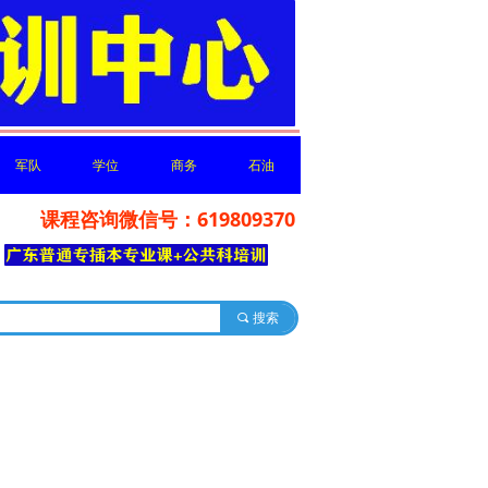
军队
学位
商务
石油
课程咨询微信号：619809370
军队
学位
商务
石油
你分享
끠
搜索