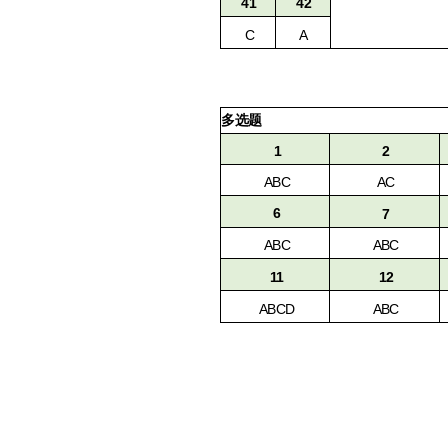
42
41
C
A
多选题
2
1
ABC
AC
6
7
ABC
ABC
12
11
ABCD
ABC