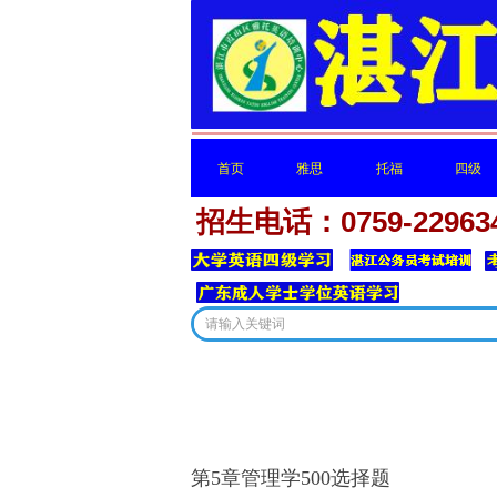
首页
雅思
托福
四级
招生电话：0759-22963
首页
雅思
托福
四级
这里有
第5章管理学500选择题