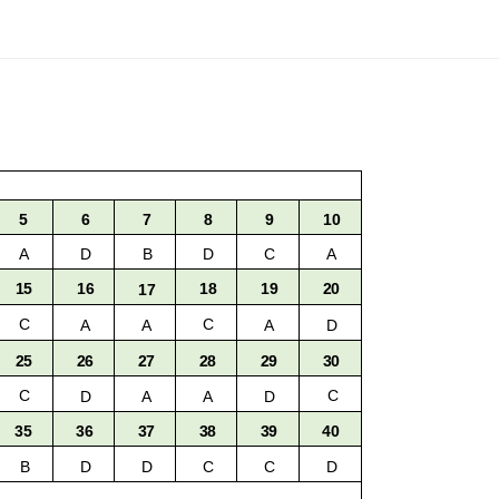
6
8
9
10
5
7
C
A
D
B
D
A
16
18
19
20
15
17
C
C
A
A
A
D
27
25
26
28
29
30
C
C
D
A
A
D
35
36
37
38
39
40
C
C
B
D
D
D