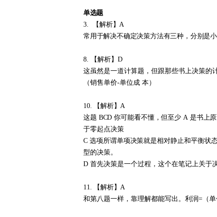
单选题
3. 【解析】A
常用于解决不确定决策方法有三种，分别是小
8.
【解析】
D
这虽然是一道计算题，但跟那些书上决策的
（销售单价-单位成
本）
10. 【解析】A
这题
BCD
你可能看不懂，但至少
A
是书上原
于
零起点决策
C
选项所谓单项决策就是相对静止和平衡状
型
的决策。
D
首先决策是一个过程，这个在笔记上关于
11. 【解析】A
和第八题一样，靠理解都能写出。利润
=（单