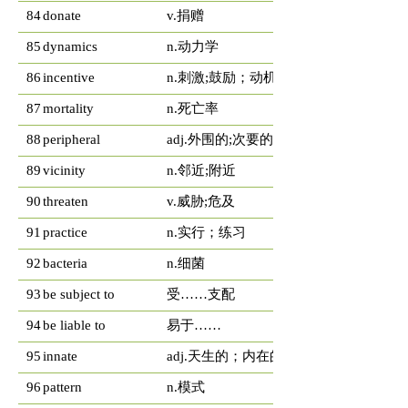
84
donate
v.捐赠
85
dynamics
n.动力学
86
incentive
n.刺激;鼓励；动机
87
mortality
n.死亡率
88
peripheral
adj.外围的;次要的
89
vicinity
n.邻近;附近
90
threaten
v.威胁;危及
91
practice
n.实行；练习
92
bacteria
n.细菌
93
be subject to
受……支配
94
be liable to
易于……
95
innate
adj.天生的；内在的;直觉的
96
pattern
n.模式