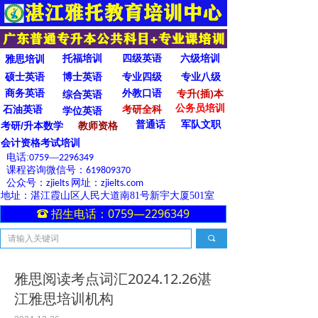
托福培训
四级英语
六级培训
雅思培训
硕士英语
博士英语
专业四级
专业八级
商务英语
外教口语
专升(插)本
综合英语
公务员培训
石油英语
考研全科
学位英语
普通话
军队文职
教师资格
考研/升本数学
会计资格考试培训
电话:
—
0759
2296349
课程咨询微信号：
619809370
公众号：
网址：
zjielts
zjielts.com
地址：湛江霞山区人民大道南81号新宇大厦501室
招生电话：0759—2296349
뀰
끠
雅思阅读考点词汇2024.12.26湛
江雅思培训机构