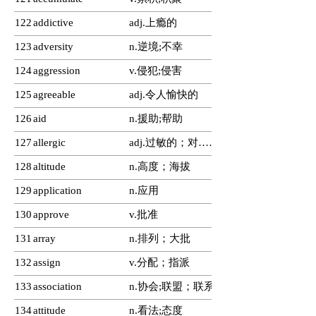
122
addictive
adj.上瘾的
123
adversity
n.逆境;不幸
124
aggression
v.侵犯;侵害
125
agreeable
adj.令人愉快的
126
aid
n.援助;帮助
127
allergic
adj.过敏的；对……极讨厌的
128
altitude
n.高度；海拔
129
application
n.应用
130
approve
v.批准
131
array
n.排列；大批
132
assign
v.分配；指派
133
association
n.协会;联盟；联系
134
attitude
n.看法;态度