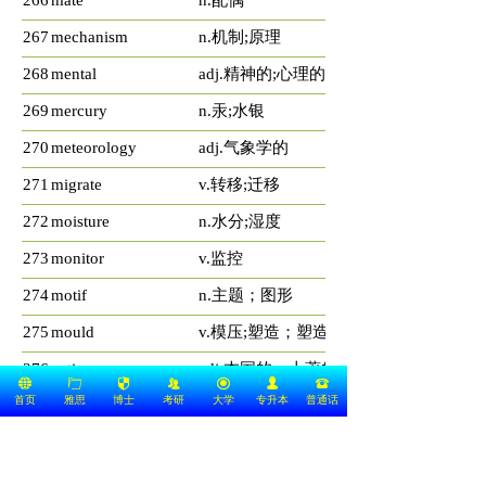
266
mate
n.配偶
267
mechanism
n.机制;原理
268
mental
adj.精神的;心理的
269
mercury
n.汞;水银
270
meteorology
adj.气象学的
271
migrate
v.转移;迁移
272
moisture
n.水分;湿度
273
monitor
v.监控
274
motif
n.主题；图形
275
mould
v.模压;塑造；塑造成
276
native
adj.本国的；土著的；天然的
뀁
ꄁ
뀘
뀡
끧
넙
뀰
首页
雅思
博士
考研
大学
专升本
普通话
277
nocturnal
adj.夜间的;夜间发生的
278
norm
n.规范
279
notoriety
n.名声