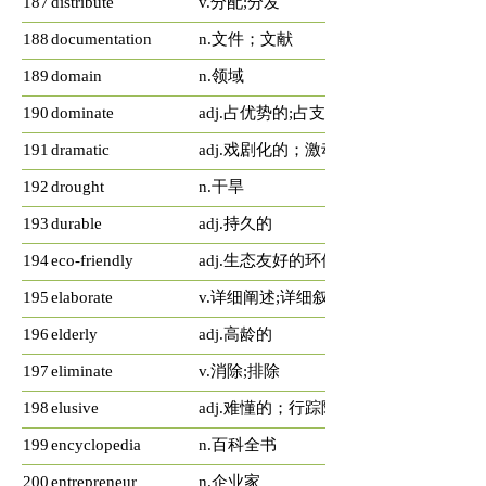
187
distribute
v.分配;分发
188
documentation
n.文件；文献
189
domain
n.领域
190
dominate
adj.占优势的;占支配地位的
191
dramatic
adj.戏剧化的；激动人心的；引人注意的
192
drought
n.干旱
193
durable
adj.持久的
194
eco-friendly
adj.生态友好的环保的
195
elaborate
v.详细阐述;详细叙述
196
elderly
adj.高龄的
197
eliminate
v.消除;排除
198
elusive
adj.难懂的；行踪隐秘的
199
encyclopedia
n.百科全书
200
entrepreneur
n.企业家