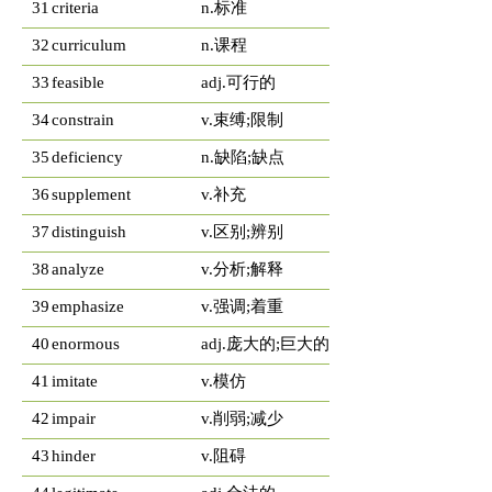
31
criteria
n.标准
32
curriculum
n.课程
33
feasible
adj.可行的
34
constrain
v.束缚;限制
35
deficiency
n.缺陷;缺点
36
supplement
v.补充
37
distinguish
v.区别;辨别
38
analyze
v.分析;解释
39
emphasize
v.强调;着重
40
enormous
adj.庞大的;巨大的
41
imitate
v.模仿
42
impair
v.削弱;减少
43
hinder
v.阻碍