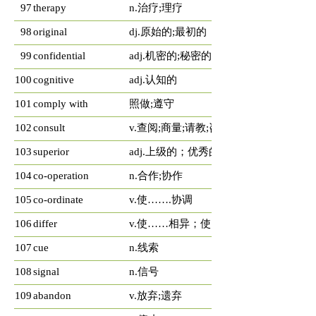
97
therapy
n.治疗;理疗
98
original
dj.原始的;最初的
99
confidential
adj.机密的;秘密的
100
cognitive
adj.认知的
101
comply with
照做;遵守
102
consult
v.查阅;商量;请教;咨询
103
superior
adj.上级的；优秀的
104
co-operation
n.合作;协作
105
co-ordinate
v.使…….协调
106
differ
v.使……相异；使….不同
107
cue
n.线索
108
signal
n.信号
109
abandon
v.放弃;遗弃