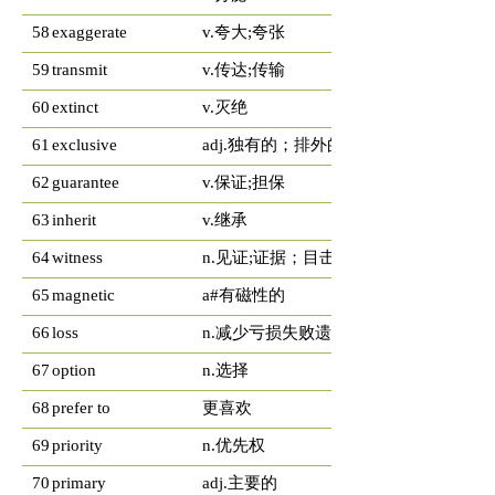
58
exaggerate
v.夸大;夸张
59
transmit
v.传达;传输
60
extinct
v.灭绝
61
exclusive
adj.独有的；排外的；专一的
62
guarantee
v.保证;担保
63
inherit
v.继承
64
witness
n.见证;证据；目击者
65
magnetic
a#有磁性的
66
loss
n.减少亏损失败遗失
67
option
n.选择
68
prefer to
更喜欢
69
priority
n.优先权
70
primary
adj.主要的