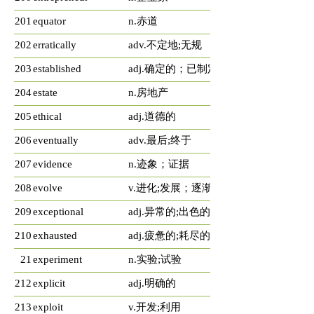
201
equator
n.赤道
202
erratically
adv.不定地;无规
203
established
adj.确定的；已制定的;已建立的
204
estate
n.房地产
205
ethical
adj.道德的
206
eventually
adv.最后;终于
207
evidence
n.迹象；证据
208
evolve
v.进化;发展；逐渐形成
209
exceptional
adj.异常的;出色的
210
exhausted
adj.疲惫的;耗尽的
21
experiment
n.实验;试验
212
explicit
adj.明确的
213
exploit
v.开发;利用