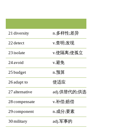
21
diversity
n.多样性;差异
22
detect
v.查明;发现
23
isolate
v.使隔离;使孤立
24
avoid
v.避免
25
budget
n.预算
26
adapt to
使适应
27
alternative
adj.供替代的;供选择的 n.替代品
28
compensate
v.补偿;赔偿
29
component
n.成分;要素
30
military
adj.军事的