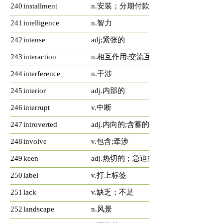
240
installment
n.安装；分期付款
241
intelligence
n.智力
242
intense
adj;紧张的
243
interaction
n.相互作用;交流互动
244
interference
n.干涉
245
interior
adj.内部的
246
interrupt
v.中断
247
introverted
adj.内向的;含蓄的
248
involve
v.包含;牵涉
249
keen
adj.热切的；急迫的;强烈的
250
label
v.打上标签
251
lack
v.缺乏；不足
252
landscape
n.风景