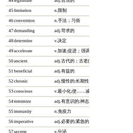
44
legitimate
adj.合法的
45
limitation
n.限制
46
convention
n.手法；习俗
47
demanding
adj.苛求的
48
determine
v.决定
49
accelerate
v.加速;促进；强调
50
ancient
adj.古代的；古老的
51
beneficial
adj.有益的
52
chronic
adj.慢性的;长期性的
53
conscious
v.最小化;使……减到最小
54
minimize
adj.有意识的;神志清醒的
55
immunity
n.免疫力
56
imperative
adj.必要的;紧急的
57
secrete
v.分泌