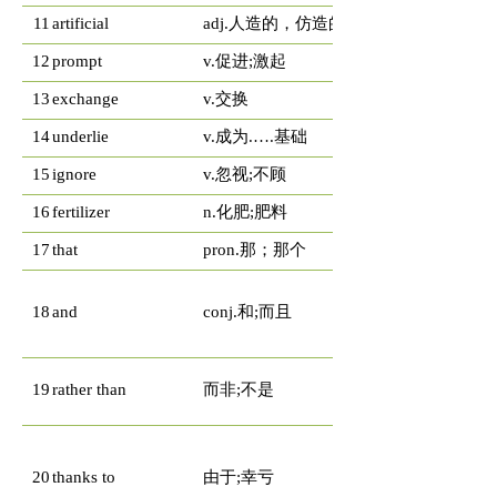
11
artificial
adj.人造的，仿造的
12
prompt
v.促进;激起
13
exchange
v.交换
14
underlie
v.成为.….基础
15
ignore
v.忽视;不顾
16
fertilizer
n.化肥;肥料
17
that
pron.那；那个
18
and
conj.和;而且
19
rather than
而非;不是
20
thanks to
由于;幸亏