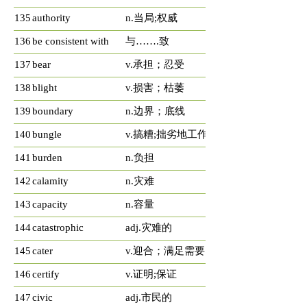
135
authority
n.当局;权威
136
be consistent with
与…….致
137
bear
v.承担；忍受
138
blight
v.损害；枯萎
139
boundary
n.边界；底线
140
bungle
v.搞糟;拙劣地工作
141
burden
n.负担
142
calamity
n.灾难
143
capacity
n.容量
144
catastrophic
adj.灾难的
145
cater
v.迎合；满足需要
146
certify
v.证明;保证
147
civic
adj.市民的