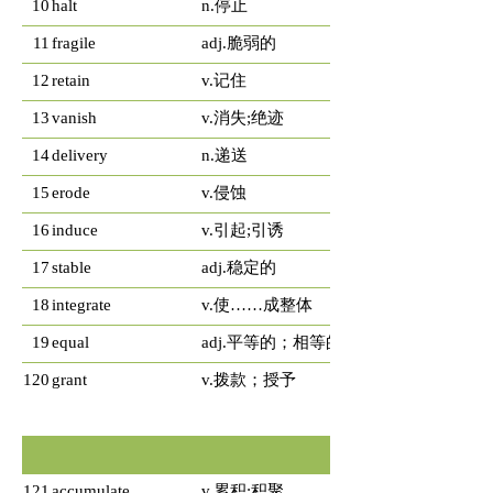
10
halt
n.停止
11
fragile
adj.脆弱的
12
retain
v.记住
13
vanish
v.消失;绝迹
14
delivery
n.递送
15
erode
v.侵蚀
16
induce
v.引起;引诱
17
stable
adj.稳定的
18
integrate
v.使……成整体
19
equal
adj.平等的；相等的；胜任的
120
grant
v.拨款；授予
121
accumulate
v.累积;积聚