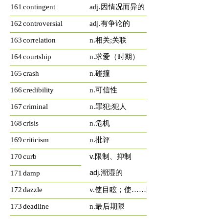
161
contingent
adj.因情况而异的
162
controversial
adj.有争论的
163
correlation
n.相关;关联
164
courtship
n.求爱（时期）
165
crash
n.碰撞
166
credibility
n.可信性
167
criminal
n.罪犯;犯人
168
crisis
n.危机
169
criticism
n.批评
170
curb
v.
限制、抑制
adj.潮湿的
171
damp
172
dazzle
v.使目眩；使……眼花
173
deadline
n.最后期限