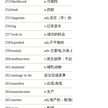
253
likelihood
n.可能性
254
limb
n.四肢
255
linguistic
adj.语言（学）的
256
log
v.记录原木
257
look-in
n.成功的机会
258
lopsided
adj.不平衡的
259
mainly
adv.主要地;大体上
260
malfunction
v.发生故障；不起作用
261
mammal
n.哺乳动物
262
manage to do
设法完成某事
263
manifest
v.出现;表现
264
manufacture
n.生产
265
marine
adj.海产的；航海的;海运的