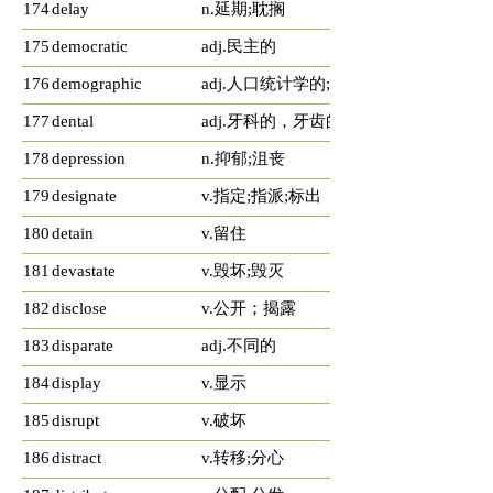
174
delay
n.延期;耽搁
175
democratic
adj.民主的
176
demographic
adj.人口统计学的;人口学的
177
dental
adj.牙科的，牙齿的
178
depression
n.抑郁;沮丧
179
designate
v.指定;指派;标出
180
detain
v.留住
181
devastate
v.毁坏;毁灭
182
disclose
v.公开；揭露
183
disparate
adj.不同的
184
display
v.显示
185
disrupt
v.破坏
186
distract
v.转移;分心