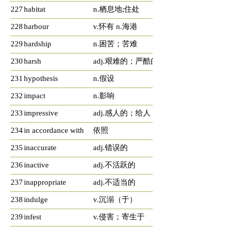
227
habitat
n.栖息地;住处
228
harbour
v.怀有 n.海港
229
hardship
n.困苦；苦难
230
harsh
adj.艰难的；严酷的
231
hypothesis
n.假设
232
impact
n.影响
233
impressive
adj.感人的；给人
234
in accordance with
依照
235
inaccurate
adj.错误的
236
inactive
adj.不活跃的
237
inappropriate
adj.不适当的
238
indulge
v.沉溺（于）
239
infest
v.侵害；寄生于