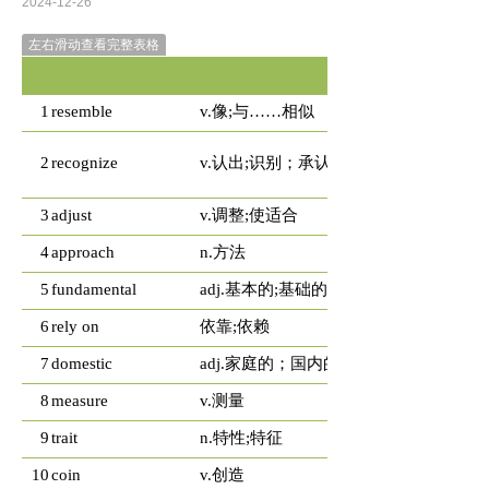
2024-12-26
左右滑动查看完整表格
1
resemble
v.像;与……相似
2
recognize
v.认出;识别；承认
3
adjust
v.调整;使适合
4
approach
n.方法
5
fundamental
adj.基本的;基础的
6
rely on
依靠;依赖
7
domestic
adj.家庭的；国内的
8
measure
v.测量
9
trait
n.特性;特征
10
coin
v.创造