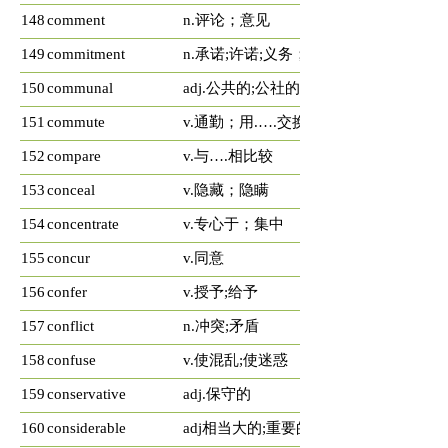
148
comment
n.评论；意见
149
commitment
n.承诺;许诺;义务；致力
150
communal
adj.公共的;公社的
151
commute
v.通勤；用.….交换
152
compare
v.与….相比较
153
conceal
v.隐藏；隐瞒
154
concentrate
v.专心于；集中
155
concur
v.同意
156
confer
v.授予;给予
157
conflict
n.冲突;矛盾
158
confuse
v.使混乱;使迷惑
159
conservative
adj.保守的
160
considerable
adj相当大的;重要的