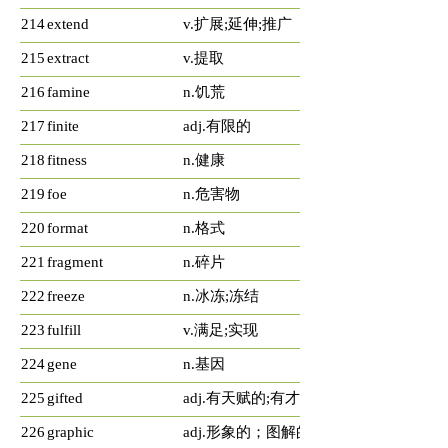
214
extend
v.扩展;延伸;推广
215
extract
v.提取
216
famine
n.饥荒
217
finite
adj.有限的
218
fitness
n.健康
219
foe
n.危害物
220
format
n.格式
221
fragment
n.碎片
222
freeze
n.冰冻;冻结
223
fulfill
v.满足;实现
224
gene
n.基因
225
gifted
adj.有天赋的;有才华的
226
graphic
adj.形象的；图解的