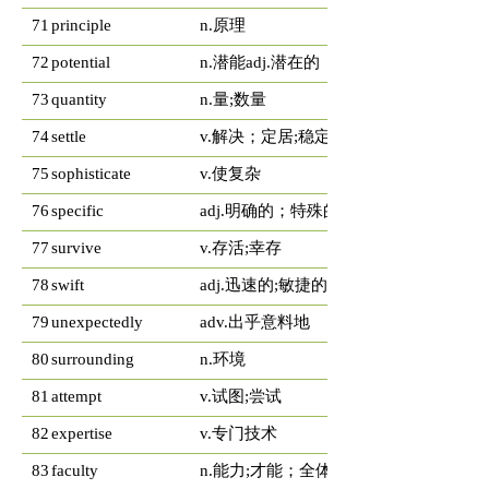
71
principle
n.原理
72
potential
n.潜能adj.潜在的
73
quantity
n.量;数量
74
settle
v.解决；定居;稳定
75
sophisticate
v.使复杂
76
specific
adj.明确的；特殊的
77
survive
v.存活;幸存
78
swift
adj.迅速的;敏捷的;立刻的
79
unexpectedly
adv.出乎意料地
80
surrounding
n.环境
81
attempt
v.试图;尝试
82
expertise
v.专门技术
83
faculty
n.能力;才能；全体教员