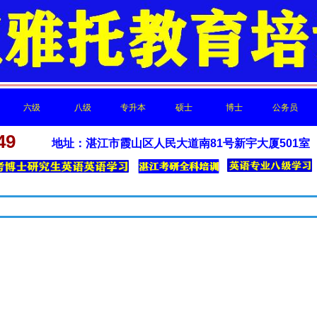
六级
八级
专升本
硕士
博士
公务员
新闻中心
49
地址：湛江市霞山区人民大道南81号新宇大厦501室
六级
八级
专升本
硕士
博士
公务员
最新的公司动态，这里有最新的网站设计、移动端设计、网页相关内容与