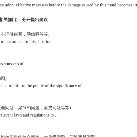
st adopt effective measures before the damage caused by this trend becomes irr
相关部门)，分开提出建议
，心理健康啊，网瘾啊等等)
to put an end to this situation.
sciousness of ...
题)
hed to inform the public of the significance of ...
社会问题，如节约问题，浪费问题等等)
levant laws and regulations to ...