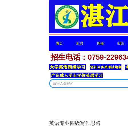
首页
雅思
托福
四级
招生电话：0759-22963
首页
雅思
托福
四级
这里有
英语专业四级写作思路