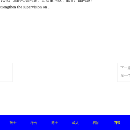
的，比较严重的社会问题。如质量问题，假冒产品问题)
trengthen the supervision on ...
下一
后一
硕士
考公
博士
成人
石油
四级