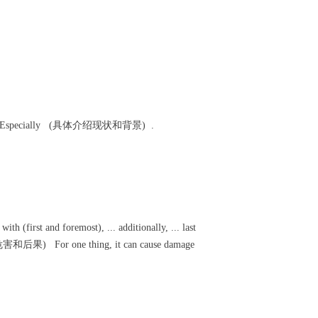
背景) . Especially (具体介绍现状和背景) .
(first and foremost), ... additionally, ... last
(危害和后果) For one thing, it can cause damage