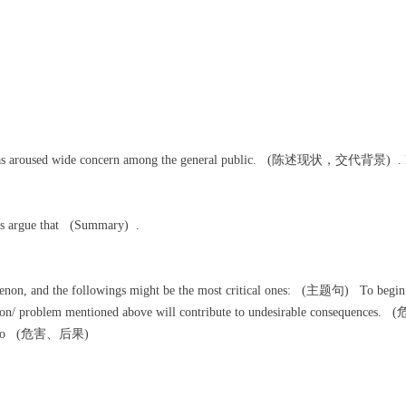
f has aroused wide concern among the general public. (陈述现状，交代
s argue that (Summary) .
enon, and the followings might be the most critical ones: (主题句) To begin with 
roblem mentioned above will contribute to undesirable consequences. 
threat to (危害、后果)