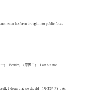
henomenon has been brought into public focus
 (原因一) . Besides, (原因二) . Last but not
yself, I deem that we should (具体建议) . As