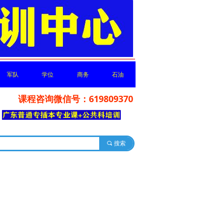
军队
学位
商务
石油
课程咨询微信号：619809370
军队
学位
商务
石油
你分享
끠
搜索